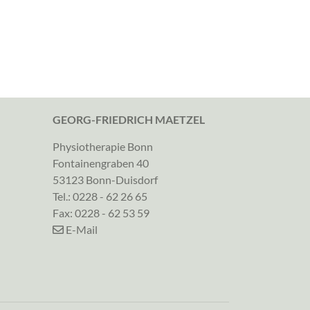
GEORG-FRIEDRICH MAETZEL
Physiotherapie Bonn
Fontainengraben 40
53123 Bonn-Duisdorf
Tel.:
0228 - 62 26 65
Fax: 0228 - 62 53 59
E-Mail