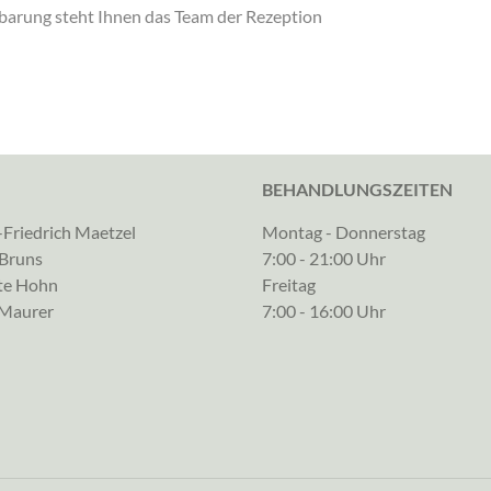
barung steht Ihnen das Team der Rezeption
BEHANDLUNGSZEITEN
Friedrich Maetzel
Montag - Donnerstag
 Bruns
7:00 - 21:00 Uhr
te Hohn
Freitag
 Maurer
7:00 - 16:00 Uhr