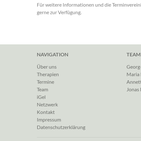
Für weitere Informationen und die Terminverein
gerne zur Verfügung.
NAVIGATION
TEAM
Über uns
Georg-
Therapien
Maria
Termine
Annet
Team
Jonas
iGel
Netzwerk
Kontakt
Impressum
Datenschutzerklärung